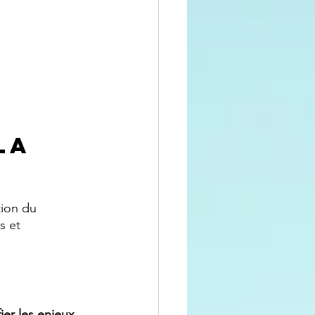
la 
ion du 
s et 
fier les enjeux