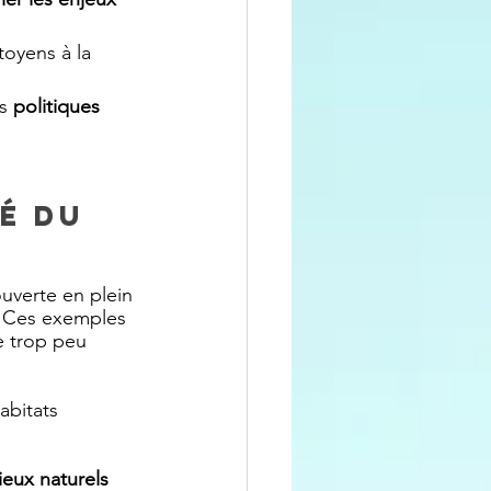
toyens à la 
s 
politiques 
é du 
ouverte en plein 
? Ces exemples 
e trop peu 
abitats 
ieux naturels