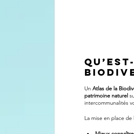
Qu’est
Biodiv
Un 
Atlas de la Biod
patrimoine naturel
 s
intercommunalités vo
La mise en place de l
Mieux connaître 