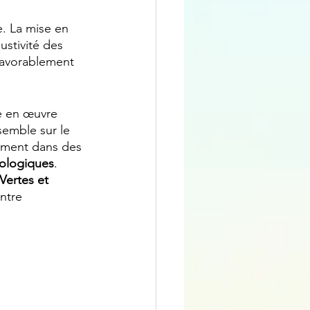
. La mise en 
ustivité des 
 favorablement 
e en œuvre 
semble sur le 
lement dans des 
cologiques
. 
Vertes et 
ntre 