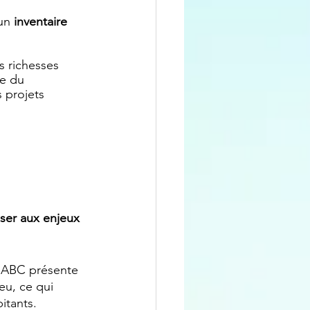
un 
inventaire
 richesses 
se du 
 projets 
iser aux enjeux 
 ABC présente 
eu, ce qui 
itants.