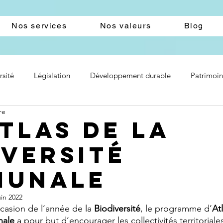
Nos services
Nos valeurs
Blog
rsité
Législation
Développement durable
Patrimoi
re
Atlas de la
iversité
munale
uin 2022
casion de l’année de la 
Biodiversité
, le programme d’
Atl
nale
 a pour but d’encourager les collectivités territoriale