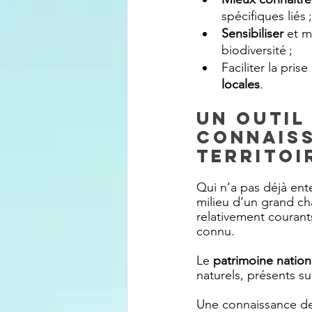
spécifiques liés ;
Sensibiliser
 et m
biodiversité ;
Faciliter la pri
locales
.
Un outil
connaiss
territoi
Qui n’a pas déjà ente
milieu d’un grand ch
relativement courant
connu.
Le 
patrimoine natio
naturels, présents sur
Une connaissance de