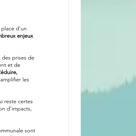
 
 place d’un 
mbreux enjeux 
 des prises de 
nt et de 
Réduire, 
amplifier les 
ui reste certes 
on d’impacts, 
 Communale sont 