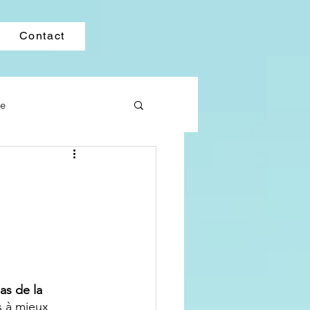
Contact
ne
as de la 
s à mieux 