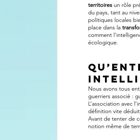
territoires
 un rôle p
du pays, tant au nive
politiques locales b
place dans la 
transf
comment l’intelligenc
écologique.
Qu’ent
intell
Nous avons tous ent
guerriers associé : 
L’association avec l’i
définition vite dédui
Avant de tenter de co
notion même de terri