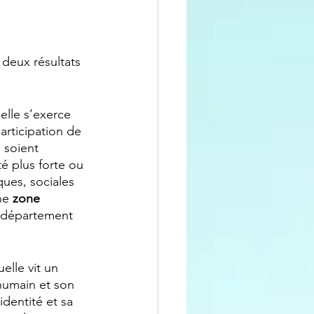
 deux résultats 
elle s’exerce 
articipation de 
 soient 
 plus forte ou 
ues, sociales 
ne 
zone 
département 
elle vit un 
’humain et son 
dentité et sa 