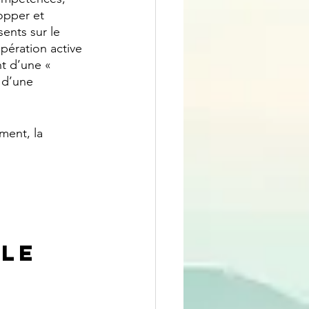
opper et 
ents sur le 
opération active 
t d’une « 
 d’une
ment, la 
le 