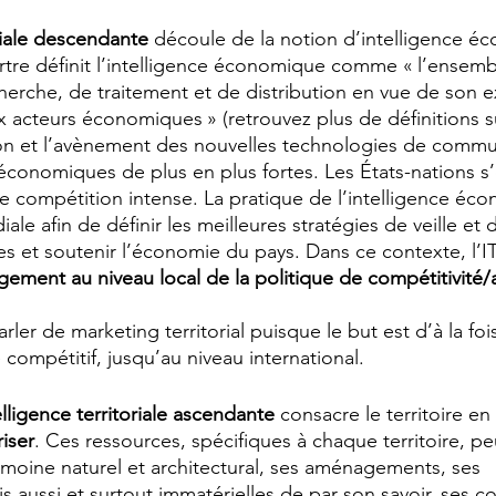
oriale descendante 
découle de la notion d’intelligence é
artre définit l’intelligence économique comme « l’ensemb
rche, de traitement et de distribution en vue de son ex
ux acteurs économiques » (retrouvez plus de définitions su
ion et l’avènement des nouvelles technologies de commu
 économiques de plus en plus fortes. Les États-nations s
tte compétition intense. La pratique de l’intelligence éc
ale afin de définir les meilleures stratégies de veille et d
ues et soutenir l’économie du pays. Dans ce contexte, l’
ement au niveau local de la politique de compétitivité/at
er de marketing territorial puisque le but est d’à la fois
e compétitif, jusqu’au niveau international.
elligence territoriale ascendante
 consacre le territoire en
iser
. Ces ressources, spécifiques à chaque territoire, pe
rimoine naturel et architectural, ses aménagements, ses 
s aussi et surtout immatérielles de par son savoir, ses 