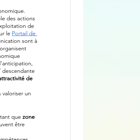
conomique.
le des actions 
ploitation de 
r le 
Portail de 
nication sont à 
’organisent 
onomique 
’anticipation, 
IT descendante 
tractivité de 
 valoriser un 
 tant que 
zone 
uvent être 
compétences, 