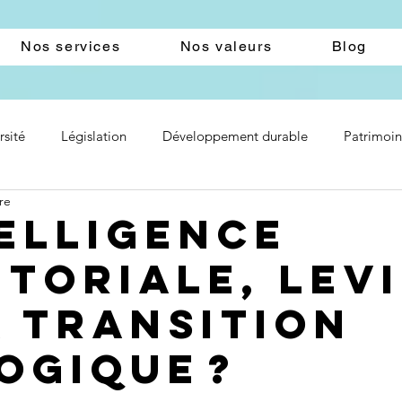
Nos services
Nos valeurs
Blog
rsité
Législation
Développement durable
Patrimoi
re
telligence
itoriale, lev
a transition
ogique ?