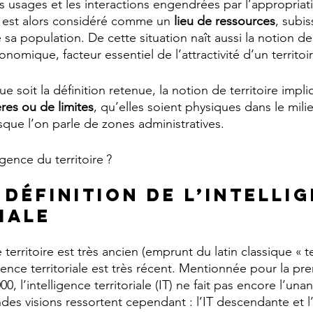
es usages et les interactions engendrées par l’appropriat
er est alors considéré comme un 
lieu de ressources
, subis
sa population. De cette situation naît aussi la notion de
onomique, facteur essentiel de l’attractivité d’un territoi
 soit la définition retenue, la notion de territoire impli
ères ou de limites
, qu’elles soient physiques dans le mili
rsque l’on parle de zones administratives.
igence du territoire ?
 définition de l’intelli
iale
territoire est très ancien (emprunt du latin classique « te
igence territoriale est très récent. Mentionnée pour la pre
, l’intelligence territoriale (IT) ne fait pas encore l’una
ndes visions ressortent cependant : l’IT descendante et l