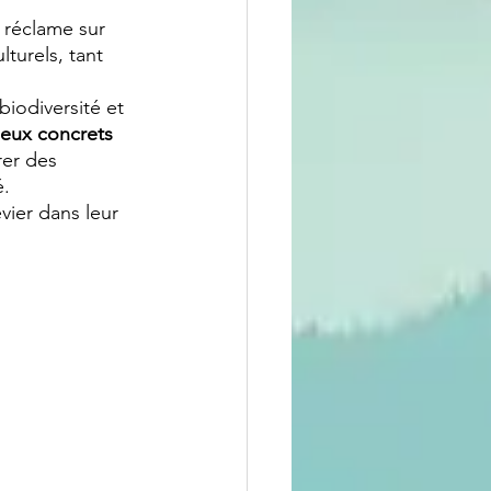
 réclame sur 
turels, tant 
iodiversité et 
jeux concrets 
rer des 
é.
vier dans leur 