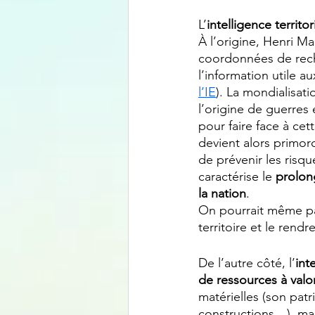
L’
intelligence territ
À l’origine, Henri M
coordonnées de reche
l’information utile a
l’IE
). La mondialisat
l’origine de guerres
pour faire face à ce
devient alors primordi
de prévenir les risq
caractérise le 
prolong
la nation
.
On pourrait même parl
territoire et le rendr
De l’autre côté, l’
int
de ressources à valor
matérielles (son pat
constructions…), mai