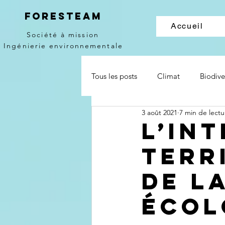
Foresteam
Accueil
Société à mission
Ingénierie environnementale
Tous les posts
Climat
Biodive
3 août 2021
7 min de lectu
L’in
terr
de l
écol