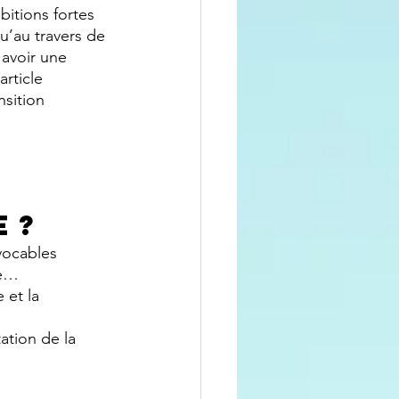
itions fortes 
u’au travers de 
 avoir une 
rticle 
nsition 
 ?
vocables 
le… 
 et la 
ation de la 