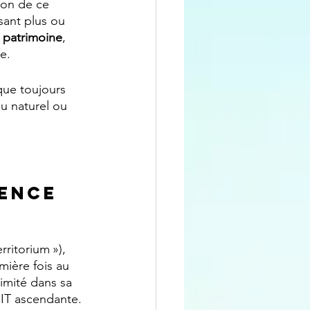
ion de ce 
sant plus ou 
 
patrimoine
, 
re.
que toujours 
eu naturel ou 
gence 
rritorium »), 
mière fois au 
nimité dans sa 
’IT ascendante.