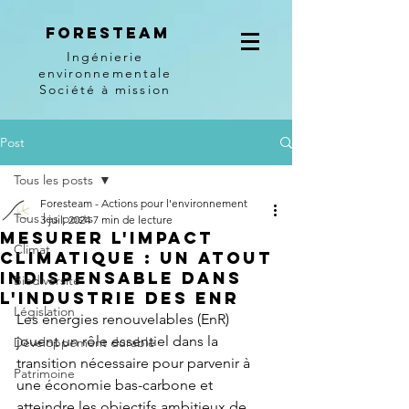
Foresteam
Ingénierie
environnementale
Société à mission
Post
Tous les posts
Foresteam - Actions pour l'environnement
Tous les posts
3 juil. 2024
7 min de lecture
Mesurer l'impact
Climat
climatique : Un atout
indispensable dans
Biodiversité
l'industrie des EnR
Législation
Les énergies renouvelables (EnR) 
jouent un rôle essentiel dans la 
Développement durable
transition nécessaire pour parvenir à 
Patrimoine
une économie bas-carbone et 
atteindre les objectifs ambitieux de 