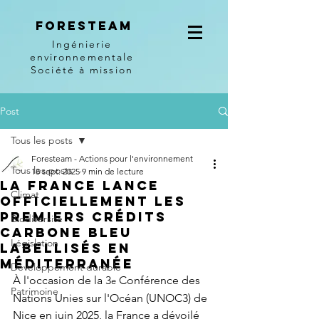
Foresteam
Ingénierie
environnementale
Société à mission
Post
Tous les posts
Foresteam - Actions pour l'environnement
Tous les posts
18 sept. 2025
9 min de lecture
La France lance
Climat
officiellement les
premiers crédits
Biodiversité
carbone bleu
Législation
labellisés en
Méditerranée
Développement durable
À l'occasion de la 3
 Conférence des 
e
Patrimoine
Nations Unies sur l'Océan (UNOC3) de 
Nice en juin 2025, la France a dévoilé 