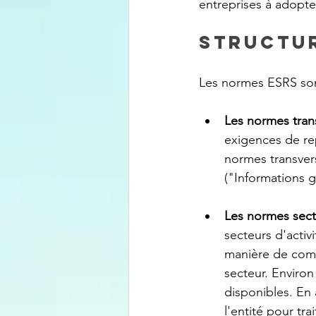
entreprises à adopte
Structur
Les normes ESRS son
Les normes trans
exigences de rep
normes transvers
("Informations g
Les normes secto
secteurs d'activ
manière de comm
secteur. Environ
disponibles. En 
l'entité pour tra