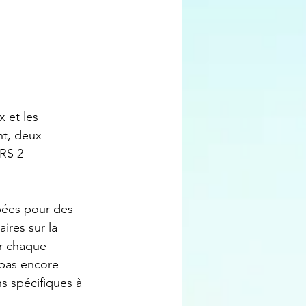
 et les 
nt, deux 
RS 2 
ées pour des 
ires sur la 
r chaque 
 pas encore 
ns spécifiques à 