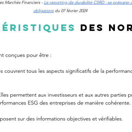
es Marchés Financiers - 
Le reporting de durabilité CSRD : se préparer 
obligations
 du 07 février 2024
éristiques
 des no
t conçues pour être :
es couvrent tous les aspects significatifs de la performa
Elles permettent aux investisseurs et aux autres parties 
rformances ESG des entreprises de manière cohérente.
eposent sur des informations objectives et vérifiables.