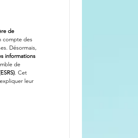
ère de 
en compte des 
es. Désormais, 
es informations 
emble de 
(ESRS)
. Cet 
expliquer leur 