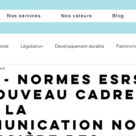
Nos services
Nos valeurs
Blog
rsité
Législation
Développement durable
Patrimoi
ure
 - Normes ESR
ouveau cadr
 la
unication n