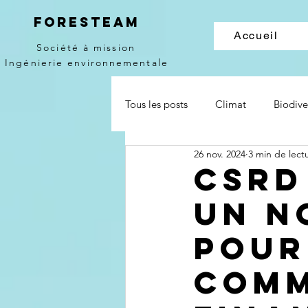
Foresteam
Accueil
Société à mission
Ingénierie environnementale
Tous les posts
Climat
Biodive
26 nov. 2024
3 min de lect
CSRD
Un n
pour
comm