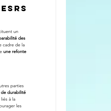
 ESRS 
ituent un 
arabilité des 
e cadre de la
e 
une refonte 
tres parties 
de durabilité 
iés à la 
ourager les 