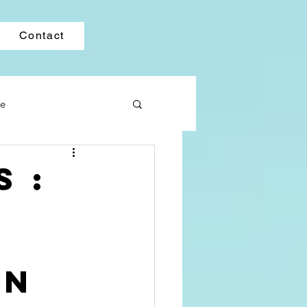
Contact
ne
S :
e
on