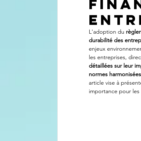
fina
entr
L'adoption du 
règle
durabilité des entrep
enjeux environnement
les entreprises, dir
détaillées sur leur i
normes harmonisées 
article vise à présen
importance pour les 