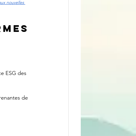
aux nouvelles 
rmes 
nce ESG des 
prenantes de 