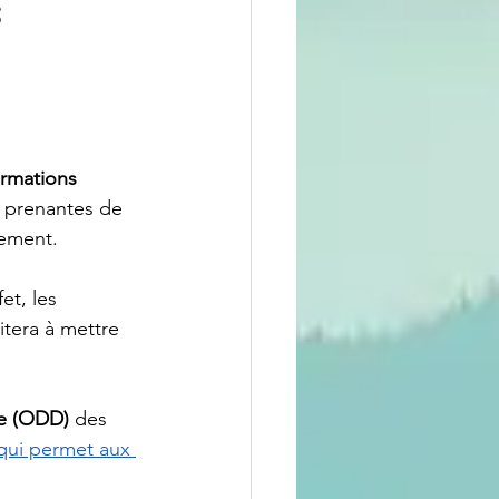
 
ormations 
s prenantes de 
gement.
fet, les 
itera à mettre 
le (ODD) 
des 
qui permet aux 