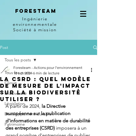
Foresteam
Ingénierie
environnementale
Société à mission
Post
Tous les posts
Foresteam - Actions pour l'environnement
Tous les posts
18 oct. 2024
6 min de lecture
La CSRD : Quel modèle
Climat
de mesure de l'impact
sur la biodiversité
Biodiversité
utiliser ?
Législation
À partir de 2024, 
la Directive 
européenne sur la publication 
Développement durable
d’informations en matière de durabilité 
Patrimoine
des entreprises (CSRD)
 imposera à un 
grand nombre d'entreprises de publier 