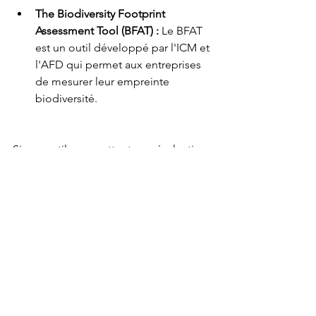
The Biodiversity Footprint 
Assessment Tool (BFAT) :
 Le BFAT 
est un outil développé par l'ICM et 
l'AFD qui permet aux entreprises 
de mesurer leur empreinte 
biodiversité.
Si ces outils permettent une évaluation 
précise des impacts, ils doivent être 
accompagnés d'actions concrètes sur 
le terrain pour maximiser leur efficacité 
et contribuer activement à la 
préservation de la biodiversité.
L'importance des 
actions
 de terrain