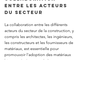
entre les acteurs 
du secteur
La collaboration entre les différents 
acteurs du secteur de la construction, y 
compris les architectes, les ingénieurs, 
les constructeurs et les fournisseurs de 
matériaux, est essentielle pour 
promouvoir l'adoption des matériaux 
biosourcés. Les 
associations 
professionnelles et les réseaux de 
construction durable
 peuvent faciliter 
le partage des connaissances et des 
meilleures pratiques, ainsi que le 
développement de normes et de 
certifications spécifiques pour les 
matériaux biosourcés.