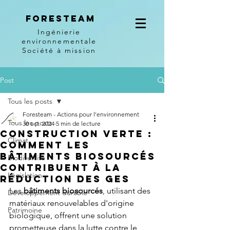
Foresteam
Ingénierie
environnementale
Société à mission
Post
Tous les posts
Foresteam - Actions pour l'environnement
Tous les posts
30 oct. 2024
5 min de lecture
Construction verte :
Climat
Comment les
bâtiments biosourcés
Biodiversité
contribuent à la
Législation
réduction des GES
Les 
bâtiments biosourcés
, utilisant des 
Développement durable
matériaux renouvelables d'origine 
Patrimoine
biologique, offrent une solution 
prometteuse dans la lutte contre le 