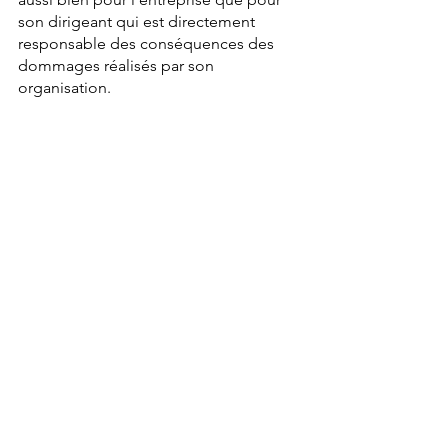
son dirigeant qui est directement 
responsable des conséquences des 
dommages réalisés par son 
organisation.
Conclusion
Marqueur du niveau d'implication 
d'une entreprise au niveau social et 
environnemental, le REF est un point 
d'entrée pertinent pour une réflexion 
globale des impacts réels d'une 
organisation sur son environnement.
L'équipe Foresteam
Biodiversité
Climat
Législation