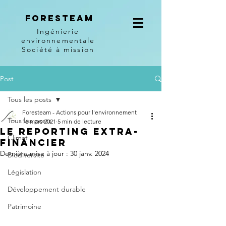
Foresteam
Ingénierie
environnementale
Société à mission
Post
Tous les posts
Foresteam - Actions pour l'environnement
Tous les posts
16 mars 2021
5 min de lecture
Le reporting extra-
Climat
financier
Dernière mise à jour :
30 janv. 2024
Biodiversité
Législation
Développement durable
Patrimoine