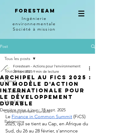
Foresteam
Ingénierie
environnementale
Société à mission
Post
Tous les posts
Foresteam - Actions pour l'environnement
Tous les posts
28 févr. 2025
9 min de lecture
ARCHIPEL au FiCS 2025 :
Climat
Un modèle d'action
internationale pour
Biodiversité
le développement
Législation
durable
Dernière mise à jour :
18 sept. 2025
Développement durable
Le 
Finance in Common Summit
 (FiCS) 
Patrimoine
2025, qui se tient au Cap, en Afrique du 
Sud, du 26 au 28 février, s'annonce 